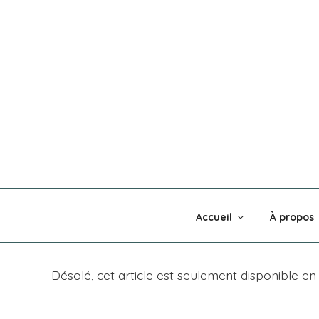
Aller
au
contenu
principal
MADNESS 
Accueil
À propos
Désolé, cet article est seulement disponible e