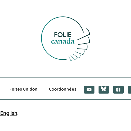
CANADA
Faites un don
Coordonnées
n
English
.