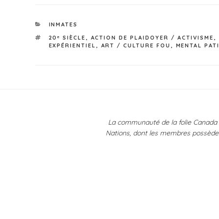
CATÉGORIES
INMATES
ÉTIQUETTES
20ᵉ SIÈCLE
,
ACTION DE PLAIDOYER / ACTIVISME
,
EXPÉRIENTIEL
,
ART / CULTURE FOU
,
MENTAL PAT
Navigation
de
La communauté de la folie Canada r
l’article
Nations, dont les membres possèdent 